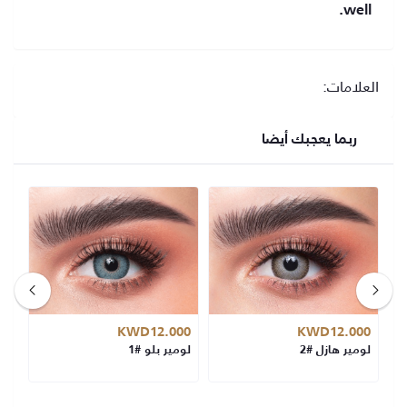
well.
العلامات:
ربما يعجبك أيضا
00
KWD12.000
KWD12.000
لومير هازل #2
لومير بلو #1
كات