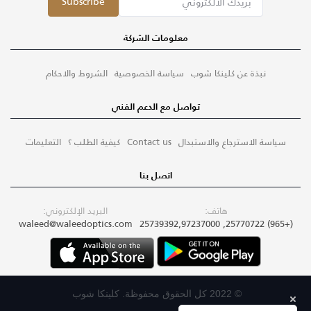
Subscribe
معلومات الشركة
نبذة عن كلينكا شوب
سياسة الخصوصية
الشروط والاحكام
تواصل مع الدعم الفني
سياسة الاسترجاع والاستبدال
Contact us
كيفية الطلب ؟
التعليمات
اتصل بنا
هاتف:
البريد الإلكتروني:
waleed@waleedoptics.com
(+965) 25770722, 25739392,97237000
© 2022 كل الحقوق محفوظة. كلينكا شوب