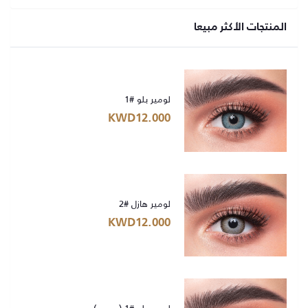
المنتجات الأكثر مبيعا
لومير بلو #1
KWD12.000
لومير هازل #2
KWD12.000