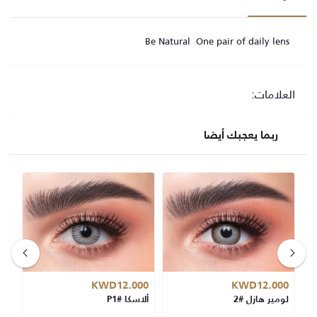
Be Natural One pair of daily lens
العلامات:
ربما يعجبك أيضا
00
KWD12.000
KWD12.000
لومير هازل #2
ألاسكا #P1
لوم