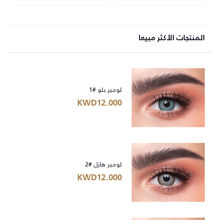
المنتجات الأكثر مبيعا
لومير بلو #1
KWD12.000
لومير هازل #2
KWD12.000