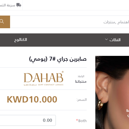
سرعة التسل
الكتالوج
الفئات
صابرين جراي #7 (يومي)
الباعة:
منتجاتنا
KWD10.000
السعر:
*
Both