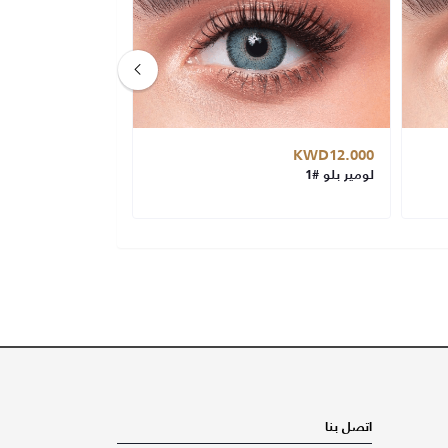
KWD12.000
KWD12.000
لومير بلو #1
كات أي #14
اتصل بنا