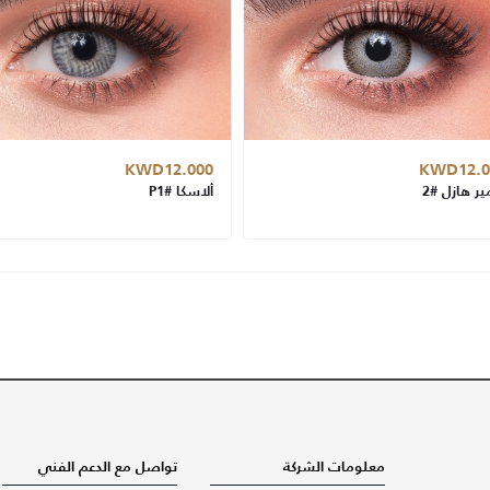
KWD12.000
KWD12.0
ير هازل #2
ألاسكا #P1
معلومات الشركة
تواصل مع الدعم الفني