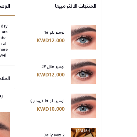
المنتجات الأكثر مبيعا
الوص
r day
u are
لومير بلو #1
mbal
KWD12.000
 all
hese
well.
لومير هازل #2
KWD12.000
العلا
رب
لومير بلو #1 (يومي)
KWD10.000
Daily Mix 2