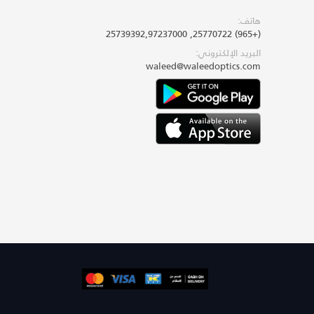
هاتف:
(+965) 25770722, 25739392,97237000
البريد الإلكتروني:
waleed@waleedoptics.com