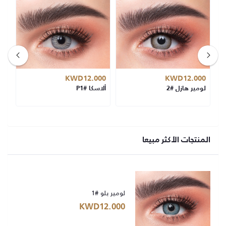
00
KWD12.000
KWD12.000
لومير هازل #2
ألاسكا #P1
لوم
المنتجات الأكثر مبيعا
لومير بلو #1
KWD12.000