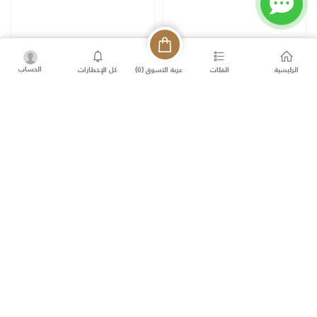
الحساب
عربة التسوق (
0
)
الرئيسية
الفئات
كل الإخطارات
KWD10.000
KWD10.000
أوليف #44 (يومي)
خاكي #45 (يومي)