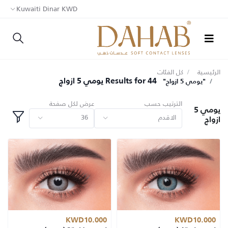
Kuwaiti Dinar KWD
الرئيسية
كل الفئات
44 Results for يومي 5 ازواج
"يومي 5 ازواج"
الترتيب حسب
عرض لكل صفحة
يومي 5
الاقدم
36
ازواج
KWD10.000
KWD10.000