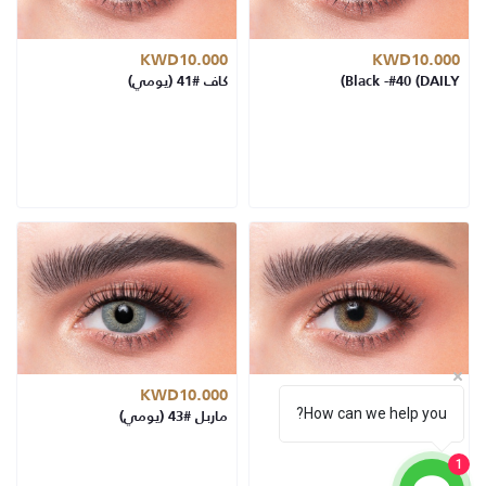
KWD10.000
KWD10.000
Black -#40 (DAILY)
كاف #41 (يومي)
KWD10.000
KWD10.000
How can we help you?
سموكي #42 (يومي)
ماربل #43 (يومي)
1