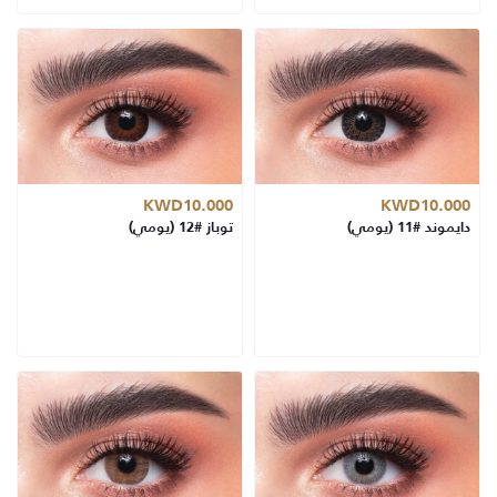
KWD10.000
KWD10.000
دايموند #11 (يومي)
توباز #12 (يومي)